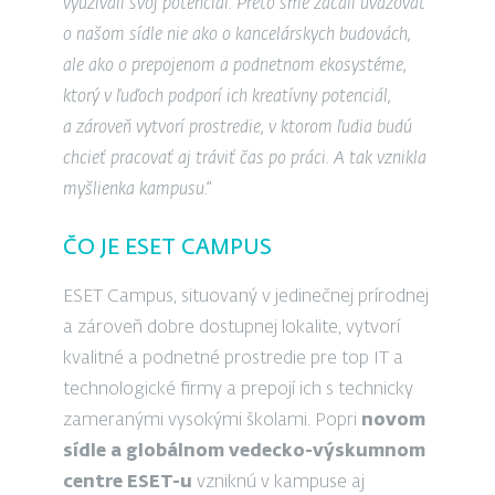
využívali svoj potenciál. Preto sme začali uvažovať
o našom sídle nie ako o kancelárskych budovách,
ale ako o prepojenom a podnetnom ekosystéme,
ktorý v ľuďoch podporí ich kreatívny potenciál,
a zároveň vytvorí prostredie, v ktorom ľudia budú
chcieť pracovať aj tráviť čas po práci. A tak vznikla
myšlienka kampusu.“
ČO JE ESET CAMPUS
ESET Campus, situovaný v jedinečnej prírodnej
a zároveň dobre dostupnej lokalite, vytvorí
kvalitné a podnetné prostredie pre top IT a
technologické firmy a prepojí ich s technicky
zameranými vysokými školami. Popri
novom
sídle a globálnom vedecko-výskumnom
centre ESET-u
vzniknú v kampuse aj