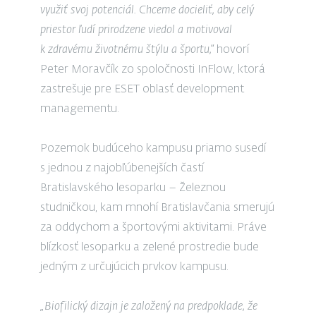
využiť svoj potenciál. Chceme docieliť, aby celý
priestor ľudí prirodzene viedol a motivoval
k zdravému životnému štýlu a športu,“
hovorí
Peter Moravčík zo spoločnosti InFlow, ktorá
zastrešuje pre ESET oblasť development
managementu.
Pozemok budúceho kampusu priamo susedí
s jednou z najobľúbenejších častí
Bratislavského lesoparku – Železnou
studničkou, kam mnohí Bratislavčania smerujú
za oddychom a športovými aktivitami. Práve
blízkosť lesoparku a zelené prostredie bude
jedným z určujúcich prvkov kampusu.
„Biofilický dizajn je založený na predpoklade, že