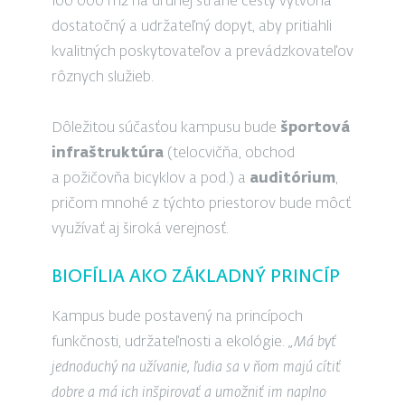
100 000 m2 na druhej strane cesty vytvoria
dostatočný a udržateľný dopyt, aby pritiahli
kvalitných poskytovateľov a prevádzkovateľov
rôznych služieb.
Dôležitou súčasťou kampusu bude
športová
infraštruktúra
(telocvičňa, obchod
a požičovňa bicyklov a pod.) a
auditórium
,
pričom mnohé z týchto priestorov bude môcť
využívať aj široká verejnosť.
BIOFÍLIA AKO ZÁKLADNÝ PRINCÍP
Kampus bude postavený na princípoch
funkčnosti, udržateľnosti a ekológie.
„Má byť
jednoduchý na užívanie, ľudia sa v ňom majú cítiť
dobre a má ich inšpirovať a umožniť im naplno