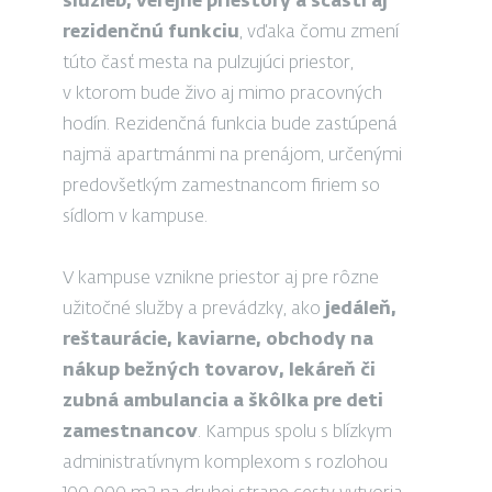
služieb, verejné priestory a sčasti aj
rezidenčnú funkciu
, vďaka čomu zmení
túto časť mesta na pulzujúci priestor,
v ktorom bude živo aj mimo pracovných
hodín. Rezidenčná funkcia bude zastúpená
najmä apartmánmi na prenájom, určenými
predovšetkým zamestnancom firiem so
sídlom v kampuse.
V kampuse vznikne priestor aj pre rôzne
užitočné služby a prevádzky, ako
jedáleň,
reštaurácie, kaviarne, obchody na
nákup bežných tovarov, lekáreň či
zubná ambulancia a škôlka pre deti
zamestnancov
. Kampus spolu s blízkym
administratívnym komplexom s rozlohou