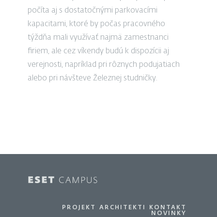
počíta aj s dostatočnými parkovacími
kapacitami, ktoré by počas pracovného
týždňa mali využívať najmä zamestnanci
firiem, ale cez víkendy budú k dispozícii aj
verejnosti, napríklad pri rôznych podujatiach
alebo pri návšteve Železnej studničky.
PROJEKT
ARCHITEKTI
KONTAKT
NOVINKY