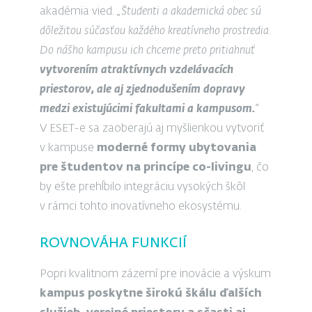
akadémia vied.
„Študenti a akademická obec sú
dôležitou súčasťou každého kreatívneho prostredia.
Do nášho kampusu ich chceme preto pritiahnuť
vytvorením atraktívnych vzdelávacích
priestorov, ale aj zjednodušením dopravy
medzi existujúcimi fakultami a kampusom.
“
V ESET-e sa zaoberajú aj myšlienkou vytvoriť
v kampuse
moderné formy ubytovania
pre študentov na princípe co-livingu
, čo
by ešte prehĺbilo integráciu vysokých škôl
v rámci tohto inovatívneho ekosystému.
ROVNOVÁHA FUNKCIÍ
Popri kvalitnom zázemí pre inovácie a výskum
kampus poskytne širokú škálu ďalších